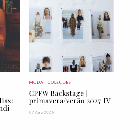
MODA
COLEÇÕES
CPFW Backstage |
ias:
primavera/verão 2027 IV
ndi
07 Aug 2026