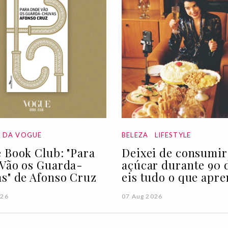
A DA VOGUE
BELEZA
LIFESTYLE
 Book Club: "Para
Deixei de consumir
Vão os Guarda-
açúcar durante 90 d
s" de Afonso Cruz
eis tudo o que apre
026
07 Aug 2026