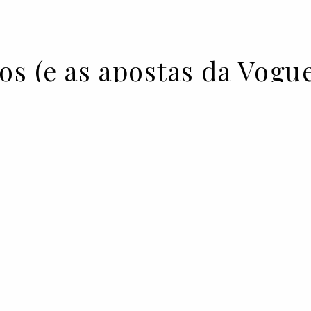
s (e as apostas da Vogue
anunciada no final de janeiro.
elas ausências surpreendentes