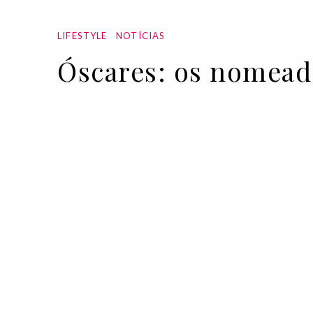
LIFESTYLE
NOTÍCIAS
Óscares: os nomeado
02 FEB 2023
BY ANA MURCHO
A lista dos candidatos aos Óscares foi 
No meio de alguma polémica, tanto p