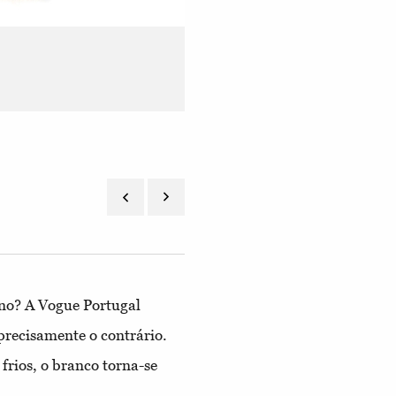
Carteira Mini Moon em pele, € 242, Stau
no? A Vogue Portugal
precisamente o contrário.
frios, o branco torna-se