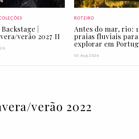
COLEÇÕES
ROTEIRO
Backstage |
Antes do mar, rio: 1
vera/verão 2027 II
praias fluviais para
explorar em Portug
026
05 Aug 2026
avera/verão 2022