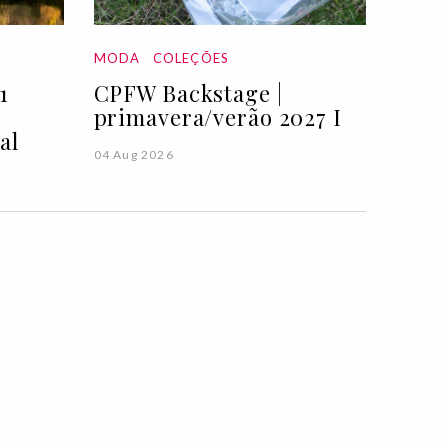
MODA
COLEÇÕES
1
CPFW Backstage |
primavera/verão 2027 I
al
04 Aug 2026