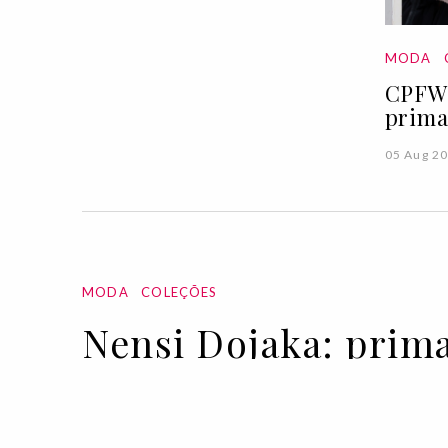
MODA
CPFW 
prima
05 Aug 2
MODA
COLEÇÕES
Nensi Dojaka: prim
22 SEP 2021
BY VOGUE PORTUGAL