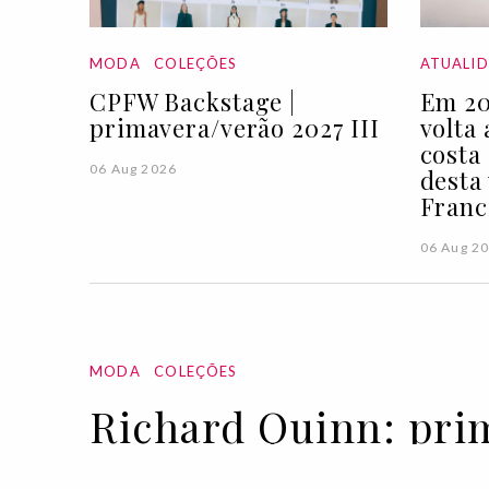
MODA
COLEÇÕES
ATUALI
CPFW Backstage |
Em 20
primavera/verão 2027 III
volta
costa
06 Aug 2026
desta
Franc
06 Aug 2
MODA
COLEÇÕES
Richard Quinn: pri
22 SEP 2021