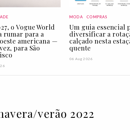
DADE
MODA
COMPRAS
27, o Vogue World
Um guia essencial 
 a rumar para a
diversificar a rota
 oeste americana —
calçado nesta estaç
 vez, para São
quente
isco
06 Aug 2026
026
mavera/verão 2022