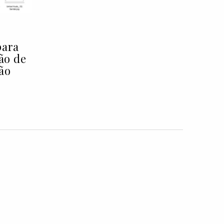
para
ção de
ão