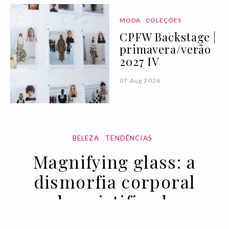
MODA
COLEÇÕES
CPFW Backstage |
primavera/verão
2027 IV
07 Aug 2026
BELEZA
TENDÊNCIAS
Magnifying glass: a
dismorfia corporal
desmistificada
22 FEB 2021