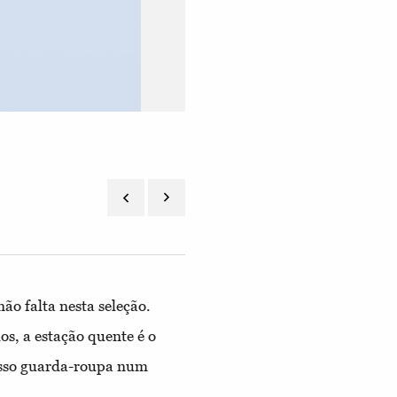
Carteira em pele, €1.800, Bottega Veneta
não falta nesta seleção.
os, a estação quente é o
osso guarda-roupa num