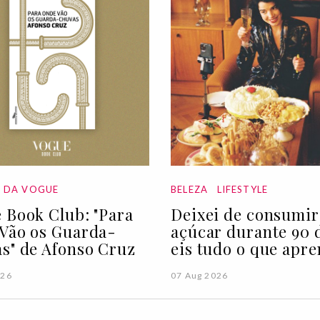
A DA VOGUE
BELEZA
LIFESTYLE
 Book Club: "Para
Deixei de consumir
Vão os Guarda-
açúcar durante 90 d
s" de Afonso Cruz
eis tudo o que apre
026
07 Aug 2026