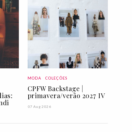
MODA
COLEÇÕES
CPFW Backstage |
ias:
primavera/verão 2027 IV
ndi
07 Aug 2026