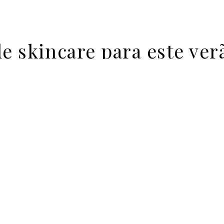
de skincare para este ver
osmética para perceber quais
 deste verão.