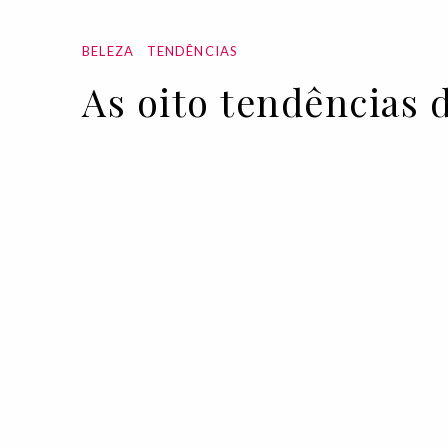
BELEZA
TENDÊNCIAS
As oito tendências 
01 JUN 2022
BY HANNAH COATES
A Vogue falou com especialistas de c
são as maiores tendências de skincare