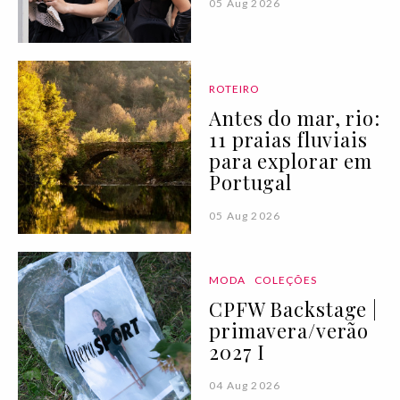
05 Aug 2026
ROTEIRO
Antes do mar, rio:
11 praias fluviais
para explorar em
Portugal
05 Aug 2026
MODA
COLEÇÕES
CPFW Backstage |
primavera/verão
2027 I
04 Aug 2026