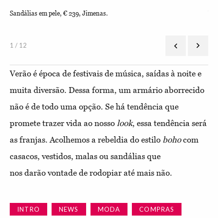
Sandálias em pele, € 239, Jimenas.
Ves
1 / 12
Verão é época de festivais de música, saídas à noite e
muita diversão. Dessa forma, um armário aborrecido
não é de todo uma opção. Se há tendência que
promete trazer vida ao nosso
look
, essa tendência será
as franjas. Acolhemos a rebeldia do estilo
boho
com
casacos, vestidos, malas ou sandálias que
nos darão vontade de rodopiar até mais não.
INTRO
NEWS
MODA
COMPRAS