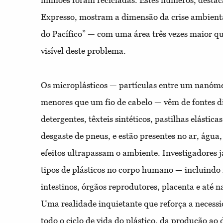
milhões foram recicladas. Estes números, destac
Expresso, mostram a dimensão da crise ambienta
do Pacífico” — com uma área três vezes maior q
visível deste problema.
Os microplásticos — partículas entre um nanóme
menores que um fio de cabelo — vêm de fontes d
detergentes, têxteis sintéticos, pastilhas elásticas
desgaste de pneus, e estão presentes no ar, água,
efeitos ultrapassam o ambiente. Investigadores j
tipos de plásticos no corpo humano — incluindo
intestinos, órgãos reprodutores, placenta e até n
Uma realidade inquietante que reforça a necess
todo o ciclo de vida do plástico, da produção ao 