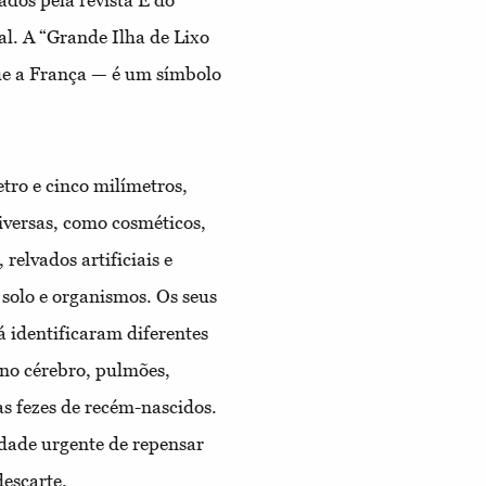
ados pela revista E do
l. A “Grande Ilha de Lixo
ue a França — é um símbolo
tro e cinco milímetros,
iversas, como cosméticos,
, relvados artificiais e
 solo e organismos. Os seus
á identificaram diferentes
 no cérebro, pulmões,
as fezes de recém-nascidos.
idade urgente de repensar
descarte.