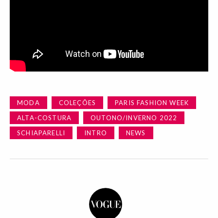
MODA
COLEÇÕES
PARIS FASHION WEEK
ALTA-COSTURA
OUTONO/INVERNO 2022
SCHIAPARELLI
INTRO
NEWS