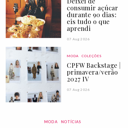
Deixei de
consumir açúcar
durante 90 dias:
eis tudo o que
aprendi
07 Aug 2026
MODA
COLEÇÕES
CPFW Backstage |
primavera/verão
2027 IV
07 Aug 2026
MODA
NOTÍCIAS