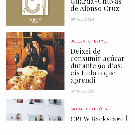
Guarda-Chuvas"
de Afonso Cruz
07 Aug 2026
BELEZA
LIFESTYLE
Deixei de
consumir açúcar
durante 90 dias:
eis tudo o que
aprendi
07 Aug 2026
MODA
COLEÇÕES
CPFW Backstage |
primavera/verão
2027 IV