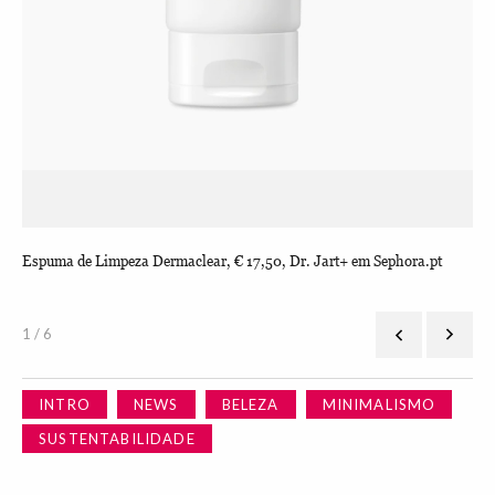
Espuma de Limpeza Dermaclear, € 17,50, Dr. Jart+ em Sephora.pt
Tón
1 / 6
INTRO
NEWS
BELEZA
MINIMALISMO
SUSTENTABILIDADE