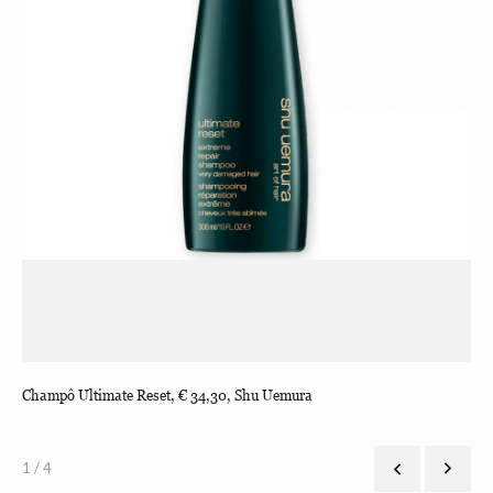
Champô Ultimate Reset, € 34,30, Shu Uemura
Con
1 / 4