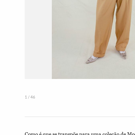
1 / 46
Como é que se transpõe para uma coleção de Mod