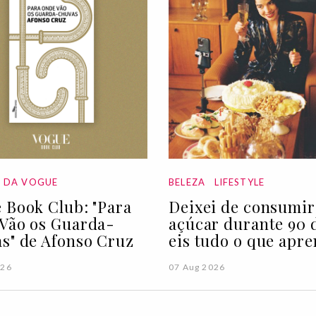
A DA VOGUE
BELEZA
LIFESTYLE
 Book Club: "Para
Deixei de consumir
Vão os Guarda-
açúcar durante 90 d
s" de Afonso Cruz
eis tudo o que apre
026
07 Aug 2026