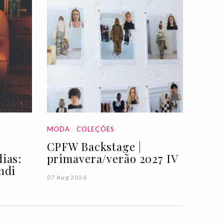
MODA
COLEÇÕES
CPFW Backstage |
ias:
primavera/verão 2027 IV
ndi
07 Aug 2026