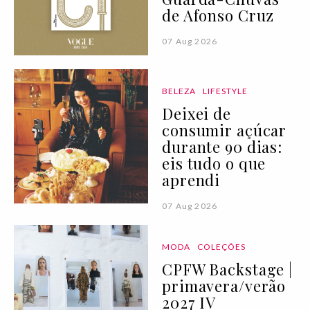
de Afonso Cruz
07 Aug 2026
BELEZA
LIFESTYLE
Deixei de
consumir açúcar
durante 90 dias:
eis tudo o que
aprendi
07 Aug 2026
MODA
COLEÇÕES
CPFW Backstage |
primavera/verão
2027 IV