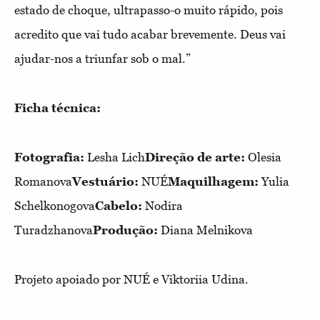
estado de choque, ultrapasso-o muito rápido, pois
acredito que vai tudo acabar brevemente. Deus vai
ajudar-nos a triunfar sob o mal.”
Ficha técnica:
Fotografia:
Lesha Lich
Direção de arte:
Olesia
Romanova
Vestuário:
NUÉ
Maquilhagem:
Yulia
Schelkonogova
Cabelo:
Nodira
Turadzhanova
Produção:
Diana Melnikova
Projeto apoiado por NUÉ e Viktoriia Udina.