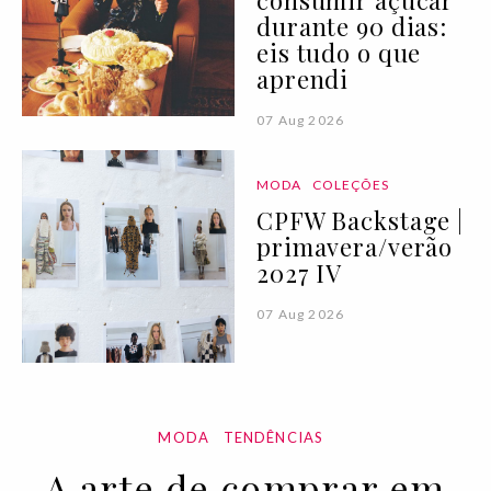
consumir açúcar
durante 90 dias:
eis tudo o que
aprendi
07 Aug 2026
MODA
COLEÇÕES
CPFW Backstage |
primavera/verão
2027 IV
07 Aug 2026
MODA
TENDÊNCIAS
A arte de comprar em