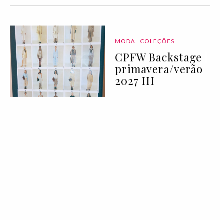
MODA
COLEÇÕES
CPFW Backstage |
primavera/verão
2027 III
06 Aug 2026
ATUALIDADE
Em 2027, o Vogue
World volta a
rumar para a
costa oeste
americana —