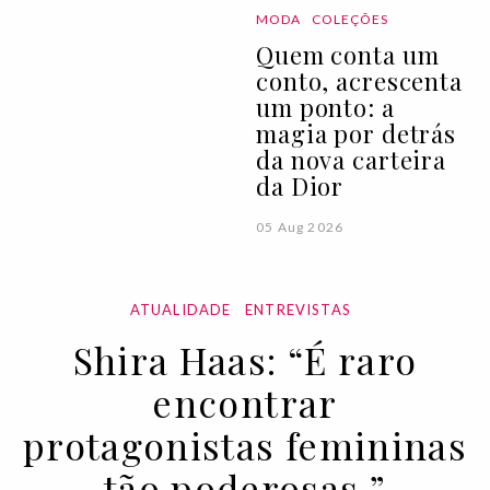
MODA
COLEÇÕES
Quem conta um
conto, acrescenta
um ponto: a
magia por detrás
da nova carteira
da Dior
05 Aug 2026
ATUALIDADE
ENTREVISTAS
Shira Haas: “É raro
encontrar
protagonistas femininas
tão poderosas.”