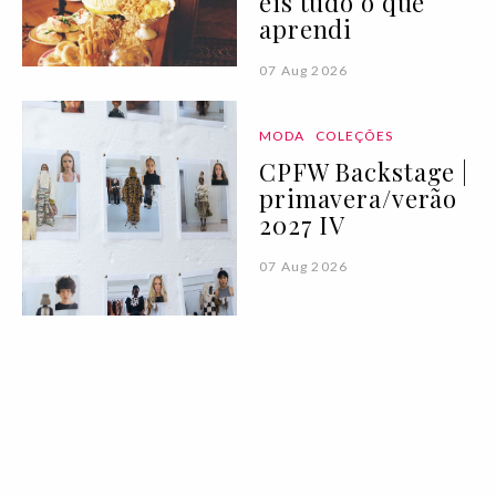
eis tudo o que
aprendi
07 Aug 2026
MODA
COLEÇÕES
CPFW Backstage |
primavera/verão
2027 IV
07 Aug 2026