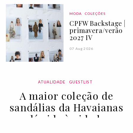
MODA
COLEÇÕES
CPFW Backstage |
primavera/verão
2027 IV
07 Aug 2026
ATUALIDADE
GUESTLIST
A maior coleção de
sandálias da Havaianas
dá vida à cidade
27 MAY 2022