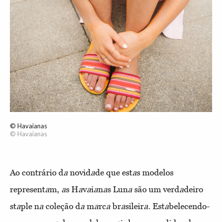
© Havaianas
© Havaianas
Ao contrário d
a
novid
a
de que est
a
s modelos
represent
a
m,
a
s H
a
v
a
i
a
n
a
s Lun
a
são um verd
a
deiro
st
a
ple n
a
coleção d
a
m
a
rc
a
br
a
sileir
a
. Est
a
belecendo-