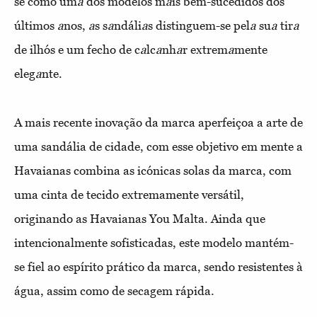
se como um
a
dos modelos m
a
is bem-sucedidos dos
últimos
a
nos,
a
s s
a
ndáli
a
s distinguem-se pel
a
su
a
tir
a
de ilhós e um fecho de c
a
lc
a
nh
a
r extrem
a
mente
eleg
a
nte.
A mais recente inovação da marca aperfeiçoa a arte de
uma sandália de cidade, com esse objetivo em mente a
Havaianas combina as icónicas solas da marca, com
uma cinta de tecido extremamente versátil,
originando as Havaianas You Malta. Ainda que
intencionalmente sofisticadas, este modelo mantém-
se fiel ao espírito prático da marca, sendo resistentes à
água, assim como de secagem rápida.