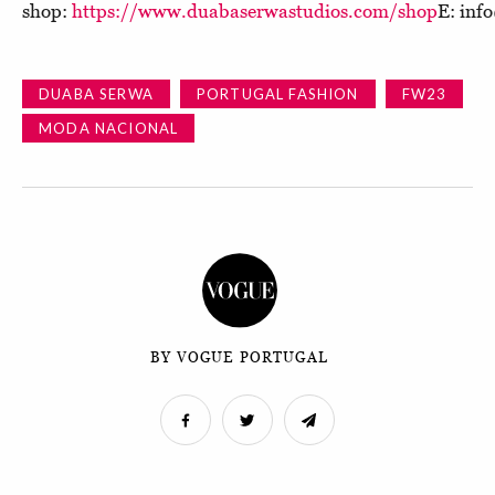
shop:
https://www.duabaserwastudios.com/shop
E: inf
DUABA SERWA
PORTUGAL FASHION
FW23
MODA NACIONAL
BY VOGUE PORTUGAL