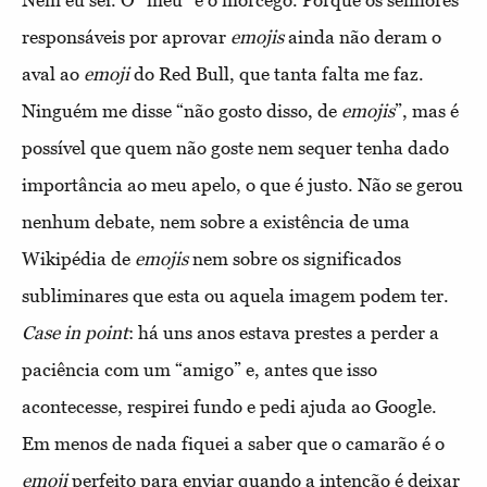
Nem eu sei. O “meu” é o morcego. Porque os senhores
responsáveis por aprovar
emoji
s
ainda não deram o
aval ao
emoji
do Red Bull, que tanta falta me faz.
Ninguém me disse “não gosto disso, de
emoji
s
”, mas é
possível que quem não goste nem sequer tenha dado
importância ao meu apelo, o que é justo. Não se gerou
nenhum debate, nem sobre a existência de uma
Wikipédia de
emoji
s
nem sobre os significados
subliminares que esta ou aquela imagem podem ter.
Case in point
: há uns anos estava prestes a perder a
paciência com um “amigo” e, antes que isso
acontecesse, respirei fundo e pedi ajuda ao Google.
Em menos de nada fiquei a saber que o camarão é o
emoji
perfeito para enviar quando a intenção é deixar