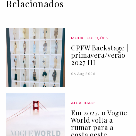
Relacionados
MODA
COLEÇÕES
CPFW Backstage |
primavera/verão
2027 III
06 Aug 2026
ATUALIDADE
Em 2027, o Vogue
World volta a
rumar para a
costa oeste