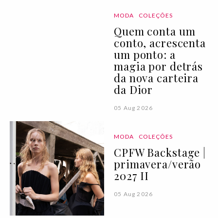
MODA
COLEÇÕES
Quem conta um
conto, acrescenta
um ponto: a
magia por detrás
da nova carteira
da Dior
05 Aug 2026
MODA
COLEÇÕES
CPFW Backstage |
primavera/verão
2027 II
05 Aug 2026