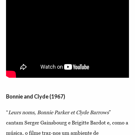
Bonnie and Clyde (1967)
“
Leurs noms, Bonnie Parker et Clyde Barrows
”
cantam Serger Gainsbourg e Brigitte Bardot e, como a
música, o filme traz-nos um ambiente de