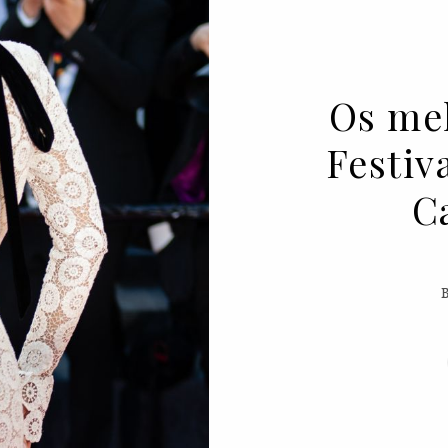
Os mel
Festiv
C