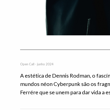
Open Call - junho 2024
A estética de Dennis Rodman, o fascín
mundos néon Cyberpunk são os fragme
Ferrére que se unem para dar vida a es