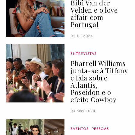
Bibi Van der
Velden e o love
affair com
Portugal
01 Jul 2024
ENTREVISTAS
Pharrell Williams
junta-se à Tiffany
e fala sobre
Atlantis,
Poseidon e o
efeito Cowboy
03 May 2024
EVENTOS
PESSOAS