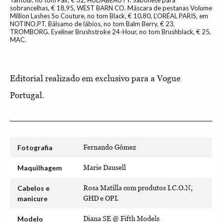
Tantour, no tom Fair, € 32, HUDABEAUTY. Sabonete para
sobrancelhas, € 18,95, WEST BARN CO. Máscara de pestanas Volume
Million Lashes So Couture, no tom Black, € 10,80, L’ORÉAL PARIS, em
NOTINO.PT. Bálsamo de lábios, no tom Balm Berry, € 23,
TROMBORG. Eyeliner Brushstroke 24-Hour, no tom Brushblack, € 25,
MAC.
Editorial realizado em exclusivo para a Vogue
Portugal.
Fotografia
Fernando Gómez
Maquilhagem
Marie Dausell
Cabelos e
Rosa Matilla com produtos I.C.O.N,
manicure
GHD e OPI.
Modelo
Diana SE @ Fifth Models