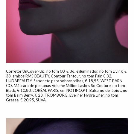
Corretor UnCover-Up, no tom 00, € 36, e iluminador, no tom Living, €
38, ambos RMS BEAUTY. Contour Tantour, no tom Fair, € 32,
HUDABEAUTY. Sabonete para sobrancelhas, € 18,95, WEST BARN
CO. Máscara de pestanas Volume Million Lashes So Couture, no tom
Black, € 10,80, L’ORÉAL PARIS, em NOTINO.PT. Bálsamo de lábios, no
tom Balm Berry, € 23, TROMBORG. Eyeliner Hydra Liner, no tom
Grease, € 20,95, SUVA.