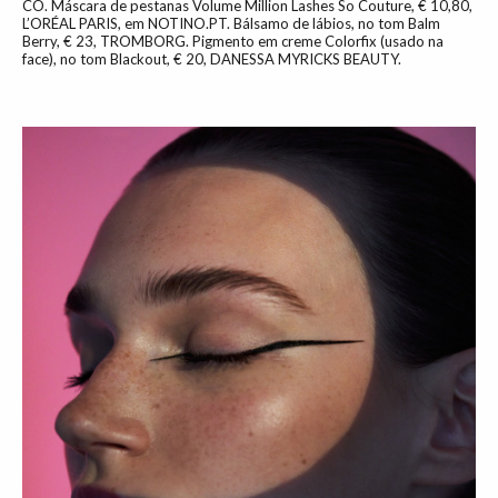
CO. Máscara de pestanas Volume Million Lashes So Couture, € 10,80,
L’ORÉAL PARIS, em NOTINO.PT. Bálsamo de lábios, no tom Balm
Berry, € 23, TROMBORG. Pigmento em creme Colorfix (usado na
face), no tom Blackout, € 20, DANESSA MYRICKS BEAUTY.