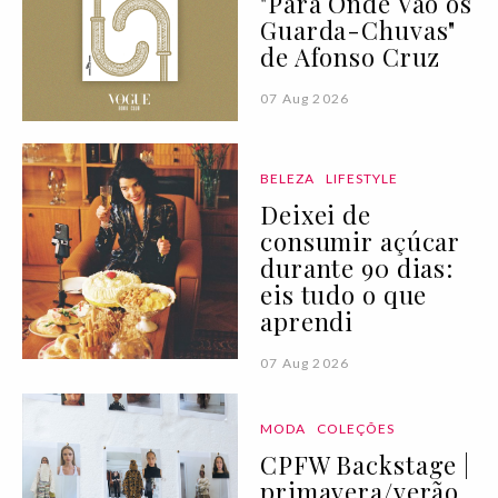
"Para Onde Vão os
Guarda-Chuvas"
de Afonso Cruz
07 Aug 2026
BELEZA
LIFESTYLE
Deixei de
consumir açúcar
durante 90 dias:
eis tudo o que
aprendi
07 Aug 2026
MODA
COLEÇÕES
CPFW Backstage |
primavera/verão