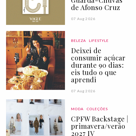
Guarda-Chuvas"
de Afonso Cruz
07 Aug 2026
BELEZA
LIFESTYLE
Deixei de
consumir açúcar
durante 90 dias:
eis tudo o que
aprendi
07 Aug 2026
MODA
COLEÇÕES
CPFW Backstage |
primavera/verão
2027 IV