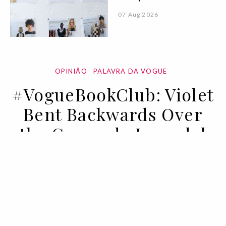
07 Aug 2026
OPINIÃO
PALAVRA DA VOGUE
#VogueBookClub: Violet
Bent Backwards Over
the Grass, de Lana del
Rey
02 NOV 2021
BY RUI MATOS