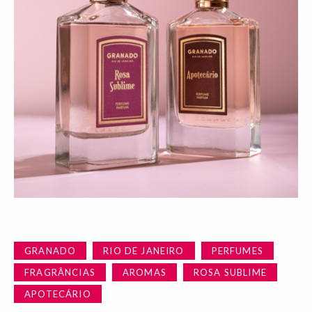
GRANADO
RIO DE JANEIRO
PERFUMES
FRAGRÂNCIAS
AROMAS
ROSA SUBLIME
APOTECÁRIO