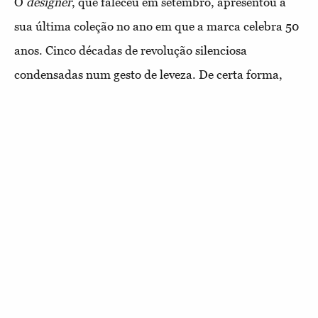
O
designer
, que faleceu em setembro, apresentou a
sua última coleção no ano em que a marca celebra 50
anos. Cinco décadas de revolução silenciosa
condensadas num gesto de leveza. De certa forma,
primavera/verão 2026 não foi diferente de tantas das
coleções que o
designer
italiano criou. Armani tinha
um ritmo. O desfile começou em tons neutros, com
blazers
leves e calças que se moviam como ar. Aos
poucos, a cor escureceu em azuis e roxos com reflexos
metálicos até atingir um tom de serenidade absoluta.
Armani sempre acreditou que a modernidade está no
gesto de simplificar, de facilitar. A sua última coleção
mostra a dedicação de um génio que nunca
comprometeu a sua visão.