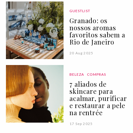
GUESTLIST
Granado: os
nossos aromas
favoritos sabem a
Rio de Janeiro
20 Aug 2025
BELEZA
COMPRAS
7 aliados de
skincare para
acalmar, purificar
e restaurar a pele
na rentrée
17 Sep 2025