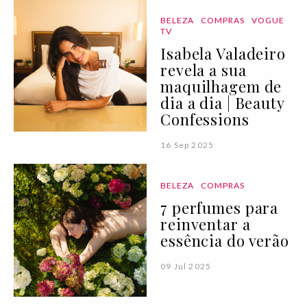
BELEZA
COMPRAS
VOGUE
TV
Isabela Valadeiro
revela a sua
maquilhagem de
dia a dia | Beauty
Confessions
16 Sep 2025
BELEZA
COMPRAS
7 perfumes para
reinventar a
essência do verão
09 Jul 2025