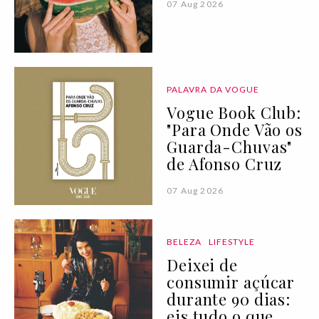
07 Aug 2026
PALAVRA DA VOGUE
Vogue Book Club:
"Para Onde Vão os
Guarda-Chuvas"
de Afonso Cruz
07 Aug 2026
BELEZA
LIFESTYLE
Deixei de
consumir açúcar
durante 90 dias:
eis tudo o que