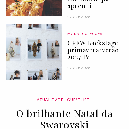
aprendi
07 Aug 2026
MODA
COLEÇÕES
CPFW Backstage |
primavera/verão
2027 IV
07 Aug 2026
ATUALIDADE
GUESTLIST
O brilhante Natal da
Swarovski