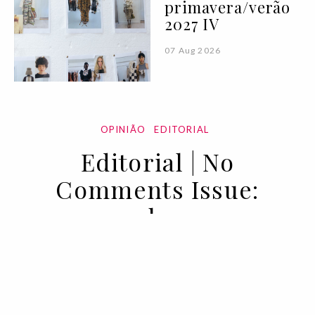
primavera/verão
2027 IV
07 Aug 2026
OPINIÃO
EDITORIAL
Editorial | No
Comments Issue:
novembro 2021
11 NOV 2021
BY SOFIA LUCAS