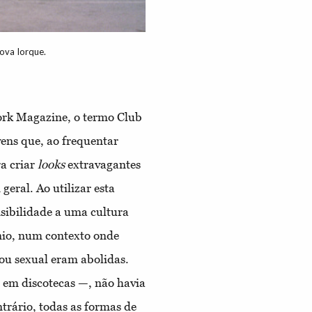
Nova Iorque.
ork Magazine, o termo Club
vens que, ao frequentar
ra criar
looks
extravagantes
eral. Ao utilizar esta
isibilidade a uma cultura
ínio, num contexto onde
 ou sexual eram abolidas.
 em discotecas —, não havia
ntrário, todas as formas de