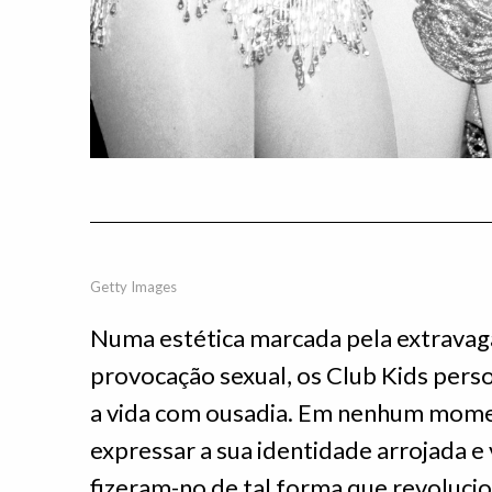
Getty Images
Numa estética marcada pela extravagân
provocação sexual, os Club Kids perso
a vida com ousadia. Em nenhum momen
expressar a sua identidade arrojada e
fizeram-no de tal forma que revoluci