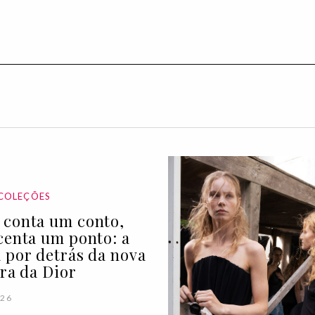
COLEÇÕES
conta um conto,
centa um ponto: a
 por detrás da nova
ira da Dior
026