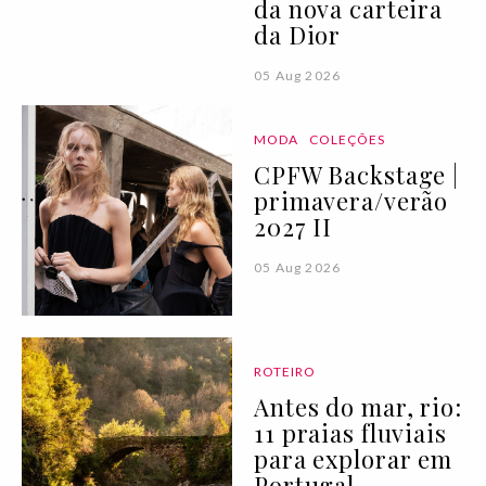
da nova carteira
da Dior
05 Aug 2026
MODA
COLEÇÕES
CPFW Backstage |
primavera/verão
2027 II
05 Aug 2026
ROTEIRO
Antes do mar, rio:
11 praias fluviais
para explorar em
Portugal