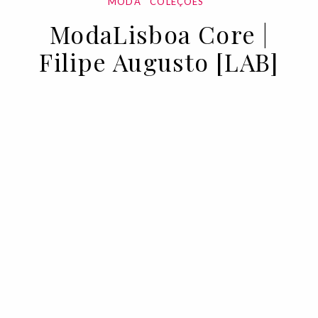
MODA
COLEÇÕES
ModaLisboa Core |
Filipe Augusto [LAB]
10 MAR 2023
BY VOGUE PORTUGAL
O designer Filipe Augusto apresenta as
suas propostas para o outono/Inverno
2023, na vertente LAB da edição Core da