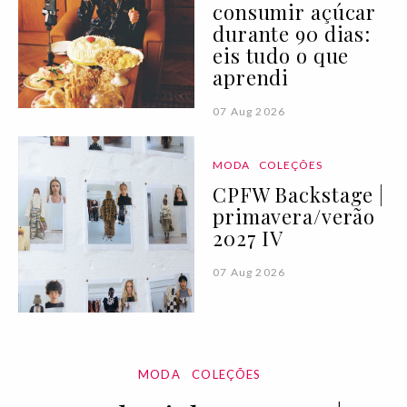
consumir açúcar
durante 90 dias:
eis tudo o que
aprendi
07 Aug 2026
MODA
COLEÇÕES
CPFW Backstage |
primavera/verão
2027 IV
07 Aug 2026
MODA
COLEÇÕES