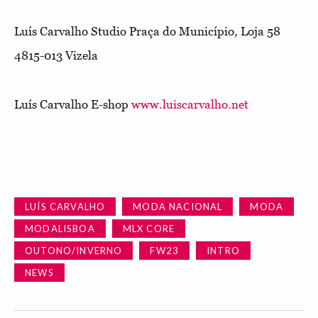
Luís Carvalho Studio
Praça do Município, Loja 58
4815-013 Vizela
Luís Carvalho E-shop
www.luiscarvalho.net
LUÍS CARVALHO
MODA NACIONAL
MODA
MODALISBOA
MLX CORE
OUTONO/INVERNO
FW23
INTRO
NEWS