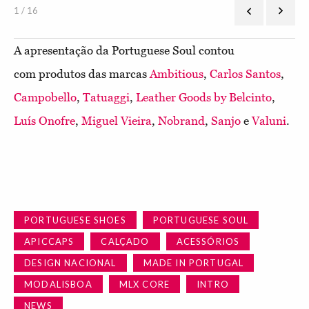
1 / 16
A apresentação da Portuguese Soul contou
com produtos das marcas
Ambitious
,
Carlos Santos
,
Campobello
,
Tatuaggi
,
Leather Goods by Belcinto
,
Luís Onofre
,
Miguel Vieira
,
Nobrand
,
Sanjo
e
Valuni
.
PORTUGUESE SHOES
PORTUGUESE SOUL
APICCAPS
CALÇADO
ACESSÓRIOS
DESIGN NACIONAL
MADE IN PORTUGAL
MODALISBOA
MLX CORE
INTRO
NEWS