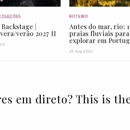
COLEÇÕES
ROTEIRO
Backstage |
Antes do mar, rio: 1
vera/verão 2027 II
praias fluviais para
explorar em Portug
026
05 Aug 2026
es em direto? This is th