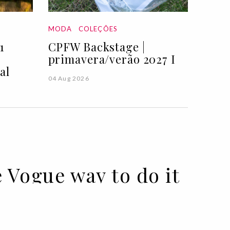
MODA
COLEÇÕES
1
CPFW Backstage |
primavera/verão 2027 I
al
04 Aug 2026
e Vogue way to do it