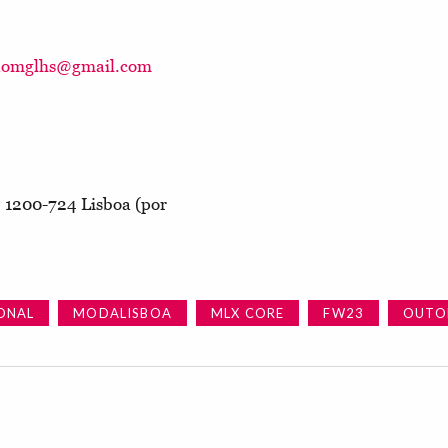
aomglhs@gmail.com
2 1200-724 Lisboa (por
ONAL
MODALISBOA
MLX CORE
FW23
OUTO