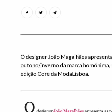
O designer João Magalhães apresenta
outono/inverno da marca homónima, 
edição Core da ModaLisboa.
O
designer
João Magalhães
apresenta as p