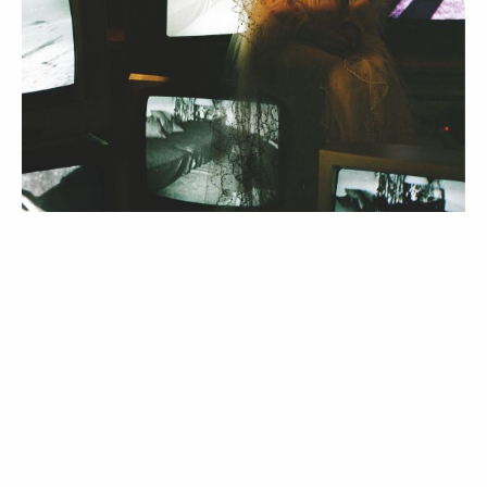
MODA
PALAVRA DA VOGUE
CURIOSIDADES
15 documentários de Moda para
adicionar à watchlist
28 May 2026