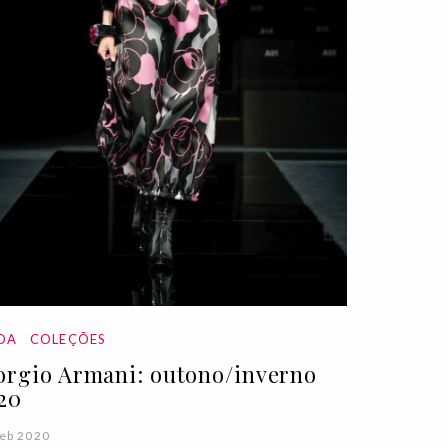
DA
COLEÇÕES
orgio Armani: outono/inverno
20
eb 2020