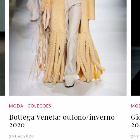
MODA
COLEÇÕES
MO
Bottega Veneta: outono/inverno
Gi
2020
20
24 Feb 2020
24 F