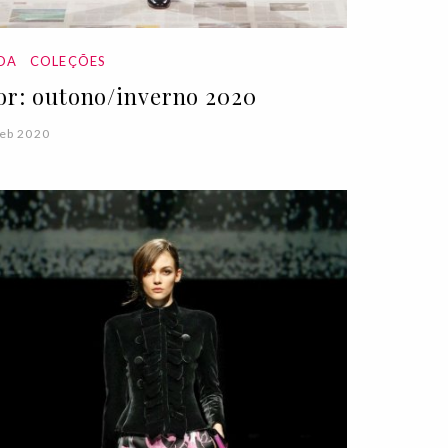
DA
COLEÇÕES
or: outono/inverno 2020
eb 2020