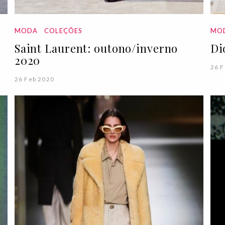
MODA
COLEÇÕES
MO
Saint Laurent: outono/inverno
Di
2020
26 F
26 Feb 2020