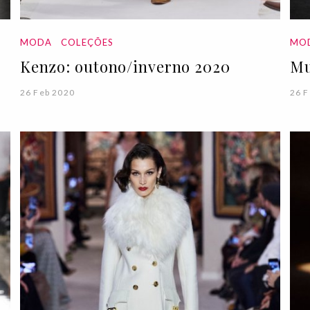
MODA
COLEÇÕES
MO
Kenzo: outono/inverno 2020
Mu
26 Feb 2020
26 F