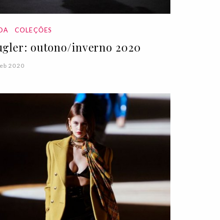
DA
COLEÇÕES
gler: outono/inverno 2020
eb 2020