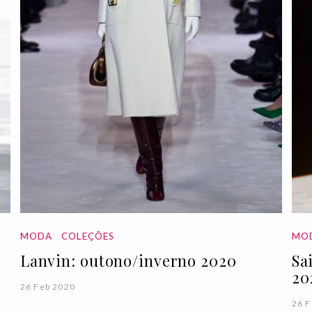
MODA
COLEÇÕES
MO
Lanvin: outono/inverno 2020
Sa
20
26 Feb 2020
26 F