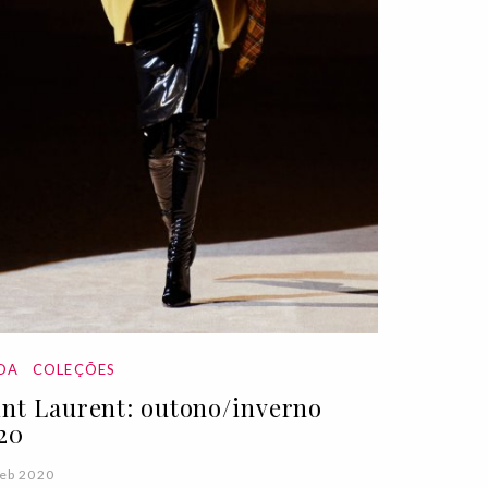
DA
COLEÇÕES
int Laurent: outono/inverno
20
eb 2020