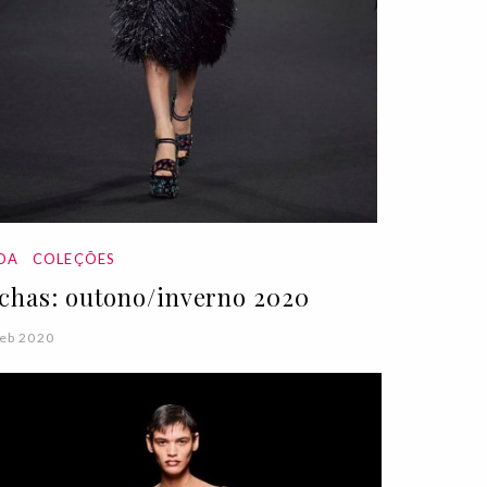
DA
COLEÇÕES
chas: outono/inverno 2020
eb 2020