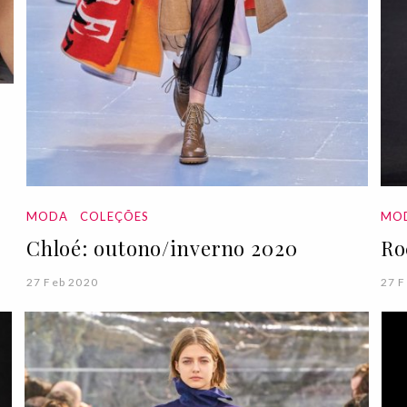
MODA
COLEÇÕES
MO
Chloé: outono/inverno 2020
Ro
27 Feb 2020
27 F