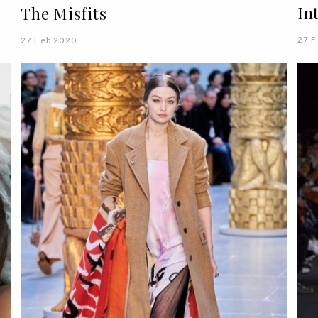
In
The Misfits
27 F
27 Feb 2020