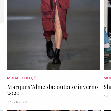
MODA
COLEÇÕES
MO
Marques’Almeida: outono/inverno
Sh
2020
17 F
17 Feb 2020