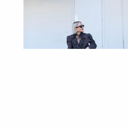
MODA
TENDÊNCIAS
Thrift soulmates