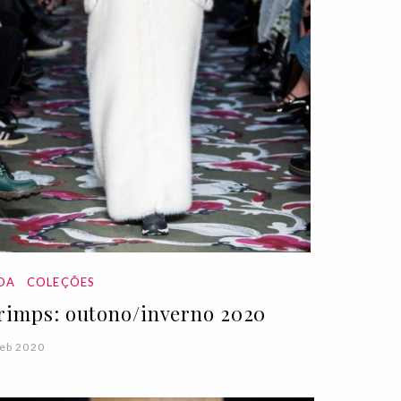
DA
COLEÇÕES
rimps: outono/inverno 2020
eb 2020