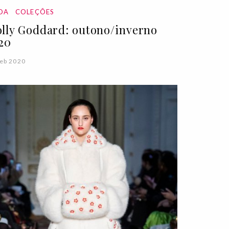
DA
COLEÇÕES
lly Goddard: outono/inverno
20
eb 2020