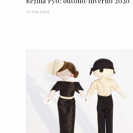
Rejina Pyo: outono/inverno 2020
17 Feb 2020