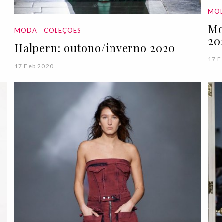
MO
Mo
MODA
COLEÇÕES
20
Halpern: outono/inverno 2020
17 F
17 Feb 2020