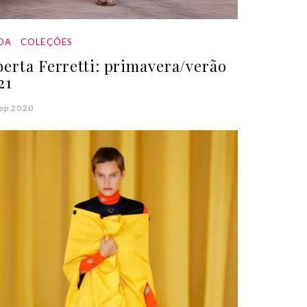
DA
COLEÇÕES
berta Ferretti: primavera/verão
21
ep 2020