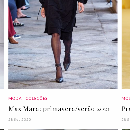
MODA
COLEÇÕES
MO
Max Mara: primavera/verão 2021
Pr
28 Sep 2020
28 S