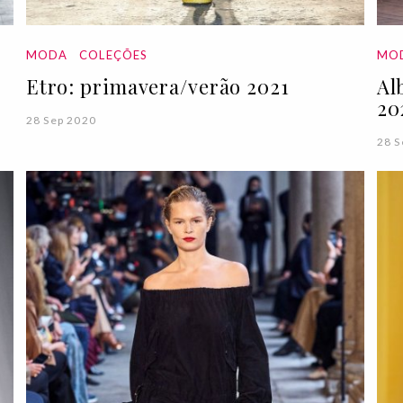
MODA
COLEÇÕES
MO
Etro: primavera/verão 2021
Al
20
28 Sep 2020
28 S