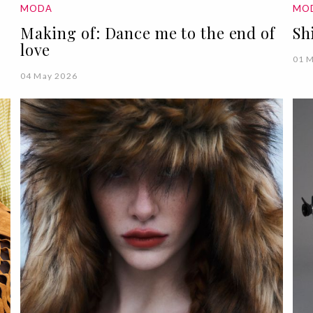
MODA
MO
Making of: Dance me to the end of
Sh
love
01 
04 May 2026