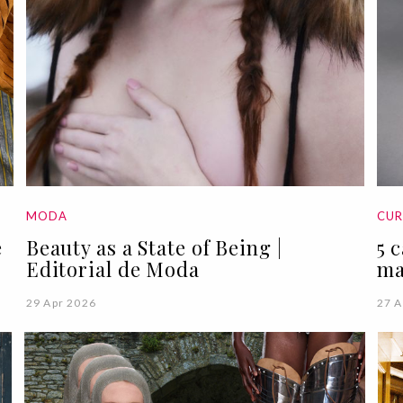
MODA
CUR
e
Beauty as a State of Being |
5 
Editorial de Moda
ma
29 Apr 2026
27 A