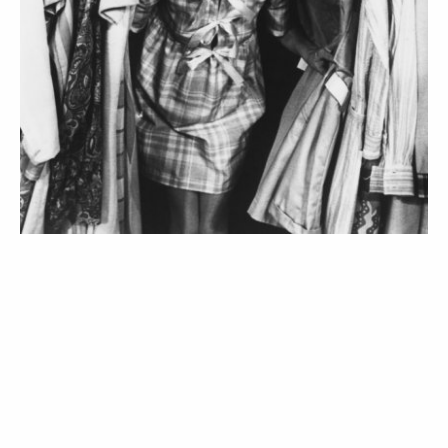
MODA
TENDÊNCIAS
Como construir um armário cápsula
em segunda mão
29 Jan 2021