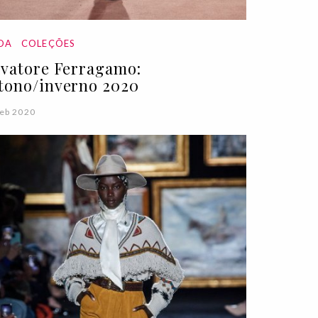
DA
COLEÇÕES
lvatore Ferragamo:
tono/inverno 2020
eb 2020