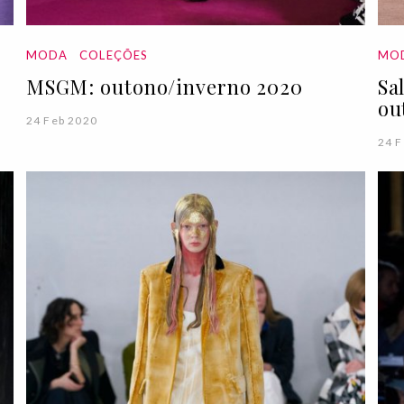
MODA
COLEÇÕES
MO
MSGM: outono/inverno 2020
Sa
ou
24 Feb 2020
24 F