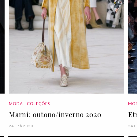
MODA
COLEÇÕES
MO
Marni: outono/inverno 2020
Et
24 Feb 2020
24 F