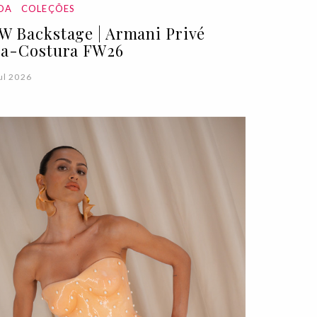
DA
COLEÇÕES
W Backstage | Armani Privé
ta-Costura FW26
ul 2026