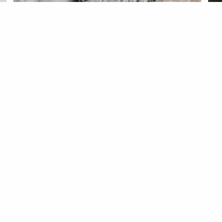
MODA
ATUALIDADE
MO
a
Portugal Fashion Experience 2026:
Si
os 4 nomes a ter em conta nesta
03 J
edição
07 Jul 2026