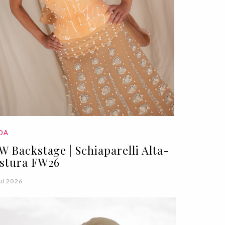
DA
W Backstage | Schiaparelli Alta-
stura FW26
ul 2026