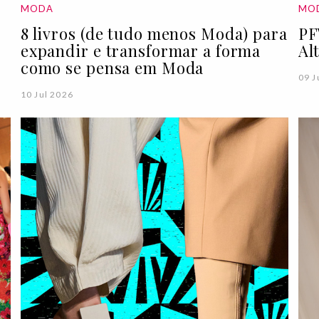
MODA
MO
8 livros (de tudo menos Moda) para
PF
expandir e transformar a forma
Al
como se pensa em Moda
09 J
10 Jul 2026