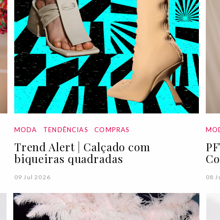
MODA
TENDÊNCIAS
COMPRAS
MO
Trend Alert | Calçado com
PF
biqueiras quadradas
Co
09 Jul 2026
08 J