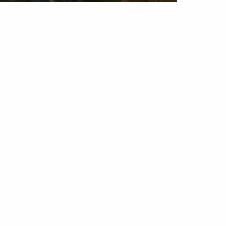
DA
ren Song | Editorial de Moda
ul 2026