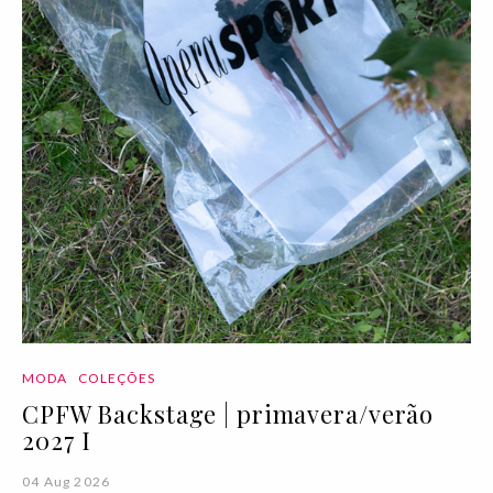
MODA
COLEÇÕES
CPFW Backstage | primavera/verão
2027 I
04 Aug 2026