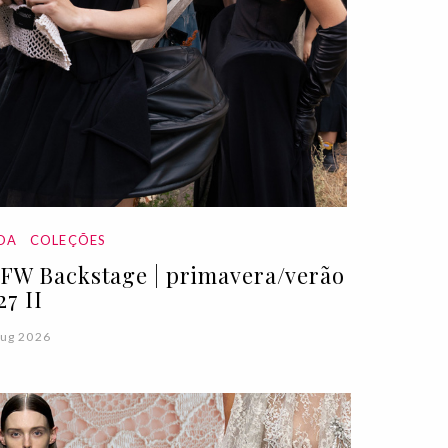
DA
COLEÇÕES
FW Backstage | primavera/verão
27 II
ug 2026