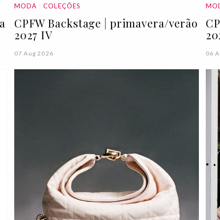
MODA
COLEÇÕES
MO
da
CPFW Backstage | primavera/verão
CP
2027 IV
20
07 Aug 2026
06 A