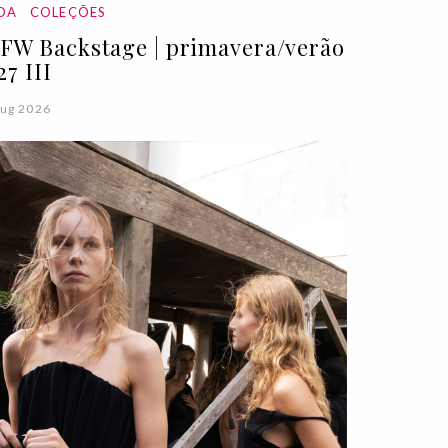
DA
COLEÇÕES
FW Backstage | primavera/verão
27 III
ug 2026