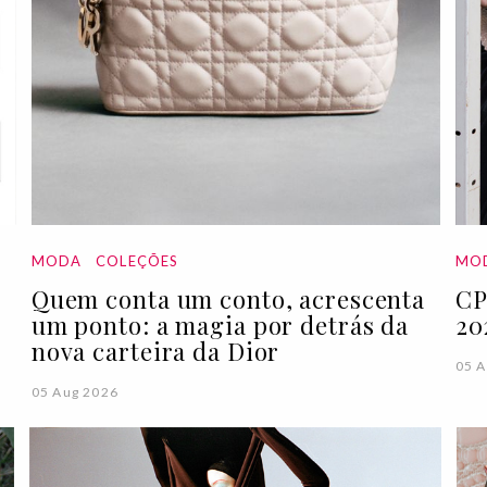
MODA
COLEÇÕES
MO
Quem conta um conto, acrescenta
CP
um ponto: a magia por detrás da
20
nova carteira da Dior
05 A
05 Aug 2026