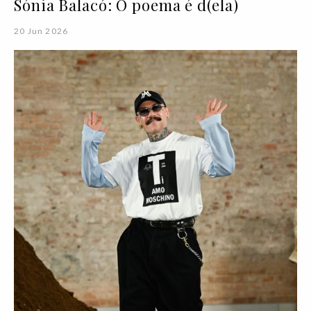
Sónia Balacó: O poema é d(ela)
20 Jun 2026