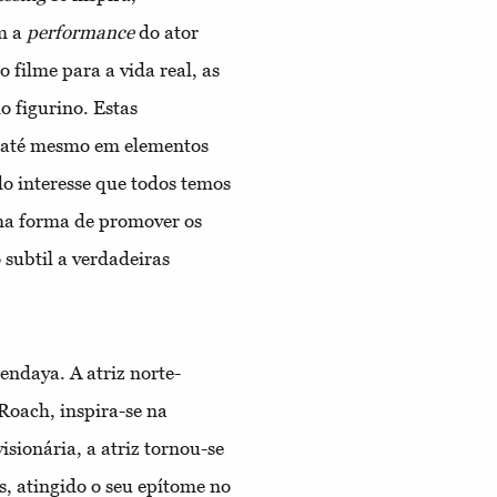
em a
performance
do ator
o filme para a vida real, as
o figurino. Estas
ou até mesmo em elementos
do interesse que todos temos
ma forma de promover os
 subtil a verdadeiras
endaya. A atriz norte-
Roach, inspira-se na
isionária, a atriz tornou-se
s, atingido o seu epítome no