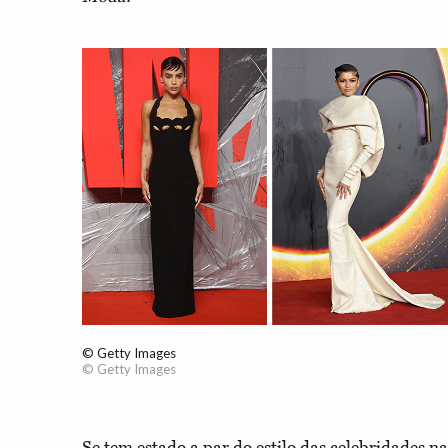
© Getty Images
© Getty Images
Se tem estado a par do estilo das celebridades n