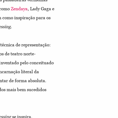
s como
Zendaya
, Lady Gaga e
m como inspiração para os
ssing
.
écnica de representação:
os de teatro norte-
Inventado pelo conceituado
ncarnação literal da
ntar de forma absoluta.
dos mais bem sucedidos
essing
se inspira,