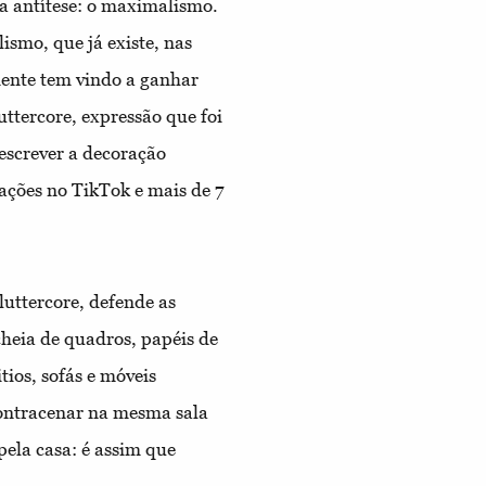
a antítese: o maximalismo.
smo, que já existe, nas
mente tem vindo a ganhar
uttercore, expressão que foi
escrever a decoração
rações no TikTok e mais de 7
uttercore,
defende as
heia de quadros, papéis de
tios, sofás e móveis
contracenar na mesma sala
 pela casa: é assim que