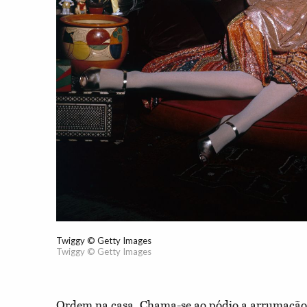
Twiggy © Getty Images
Twiggy © Getty Images
Ordem na casa. Chama-se ao pódio a arrumação e