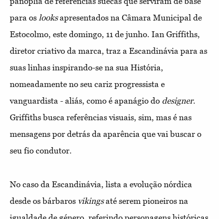
panóplia de referências suecas que serviram de base
para os
looks
apresentados na Câmara Municipal de
Estocolmo, este domingo, 11 de junho. Ian Griffiths,
diretor criativo da marca, traz a Escandinávia para as
suas linhas inspirando-se na sua História,
nomeadamente no seu cariz progressista e
vanguardista - aliás, como é apanágio do
designer
.
Griffiths busca referências visuais, sim, mas é nas
mensagens por detrás da aparência que vai buscar o
seu fio condutor.
No caso da Escandinávia, lista a evolução nórdica
desde os bárbaros
vikings
até serem pioneiros na
igualdade de género, referindo personagens históricas