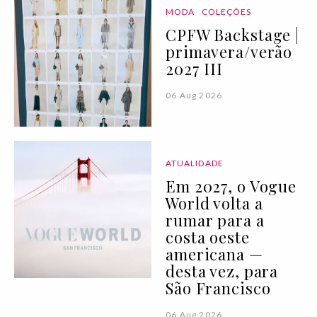
MODA
COLEÇÕES
CPFW Backstage |
primavera/verão
2027 III
06 Aug 2026
ATUALIDADE
Em 2027, o Vogue
World volta a
rumar para a
costa oeste
americana —
desta vez, para
São Francisco
06 Aug 2026